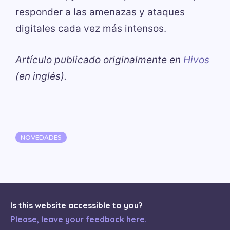
responder a las amenazas y ataques
digitales cada vez más intensos.
Artículo publicado originalmente en
Hivos
(en inglés).
Categorías
NOVEDADES
Is this website accessible to you?
Please, leave your feedback here.