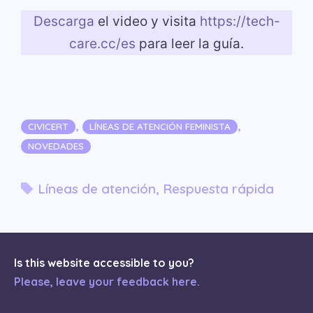
Descarga
el video y visita
https://tech-
care.cc/es
para leer la guía.
Categorías
,
,
CIVICERT
LÍNEAS DE ATENCIÓN FEMINISTA
NOVEDADES
Etiquetas
Líneas de atención
,
Respuesta rápida
Is this website accessible to you?
Please, leave your feedback here.