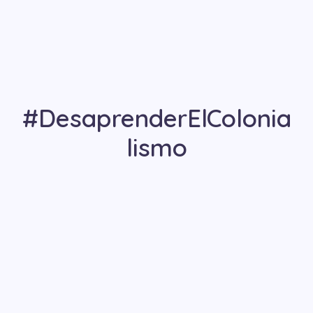
#DesaprenderElColonia
lismo