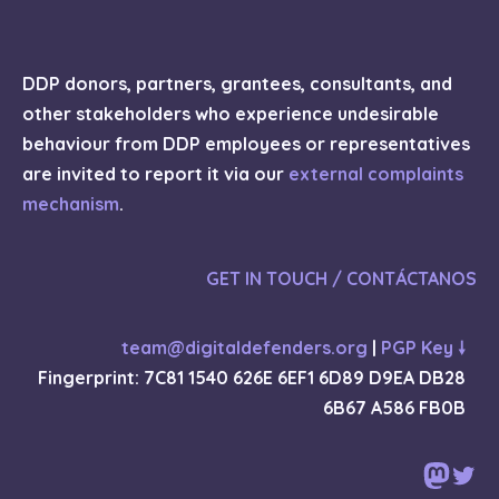
DDP donors, partners, grantees, consultants, and
other stakeholders who experience undesirable
behaviour from DDP employees or representatives
are invited to report it via our
external complaints
mechanism
.
GET IN TOUCH / CONTÁCTANOS
team@digitaldefenders.org
|
PGP Key 🠗
Fingerprint: 7C81 1540 626E 6EF1 6D89 D9EA DB28
6B67 A586 FB0B
Mast
Twi