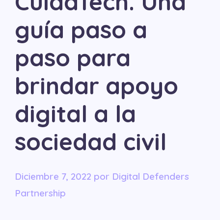
CuidaTech. Una
guía paso a
paso para
brindar apoyo
digital a la
sociedad civil
diciembre 7, 2022
por
Digital Defenders
Partnership