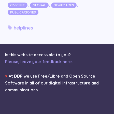
Categorías
,
,
,
CIVICERT
GLOBAL
NOVEDADES
PUBLICACIONES
Etiquetas
helplines
Is this website accessible to you?
Please, leave your feedback here.
♥
At DDP we use Free/Libre and Open Source
Software in all of our digital infrastructure and
communications.