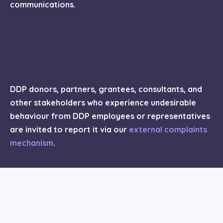
communications.
DDP donors, partners, grantees, consultants, and
other stakeholders who experience undesirable
behaviour from DDP employees or representatives
are invited to report it via our
external complaints
mechanism
.
GET IN TOUCH / CONTÁCTANOS
team@digitaldefenders.org
|
PGP Key 🠗
Fingerprint: 7C81 1540 626E 6EF1 6D89 D9EA DB28