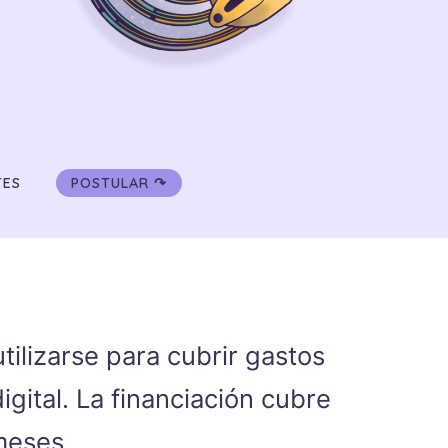
TES
POSTULAR ↷
ilizarse para cubrir gastos
gital. La financiación cubre
meses.