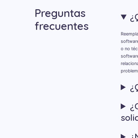
Preguntas
¿
frecuentes
Reempla
software
o no té
softwar
relacion
problem
¿
¿
soli
¿