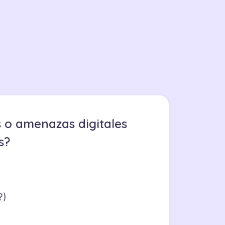
s o amenazas digitales
s?
?)