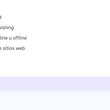
d
ishing
line
u
offline
e sitios web