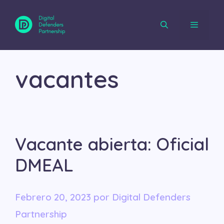
Saltar
al
contenido
Menú
vacantes
Vacante abierta: Oficial
DMEAL
febrero 20, 2023
por
Digital Defenders
Partnership