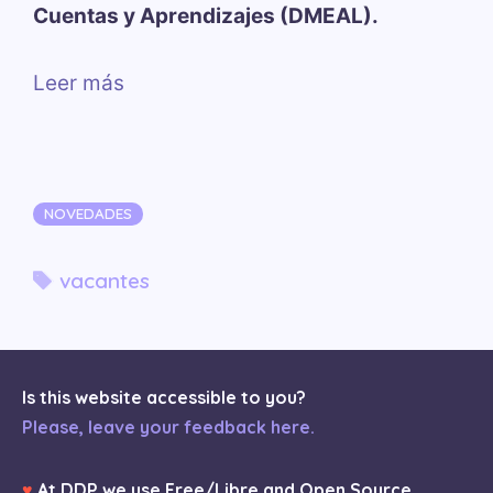
Cuentas y Aprendizajes (DMEAL).
Leer más
Categorías
NOVEDADES
Etiquetas
vacantes
Is this website accessible to you?
Please, leave your feedback here.
♥
At DDP we use Free/Libre and Open Source