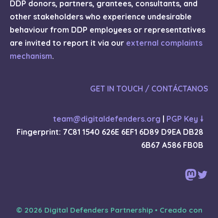
DDP donors, partners, grantees, consultants, and
other stakeholders who experience undesirable
behaviour from DDP employees or representatives
are invited to report it via our
external complaints
mechanism
.
GET IN TOUCH / CONTÁCTANOS
team@digitaldefenders.org
|
PGP Key 🠗
Fingerprint: 7C81 1540 626E 6EF1 6D89 D9EA DB28
6B67 A586 FB0B
Mast
Twi
© 2026 Digital Defenders Partnership
• Creado con