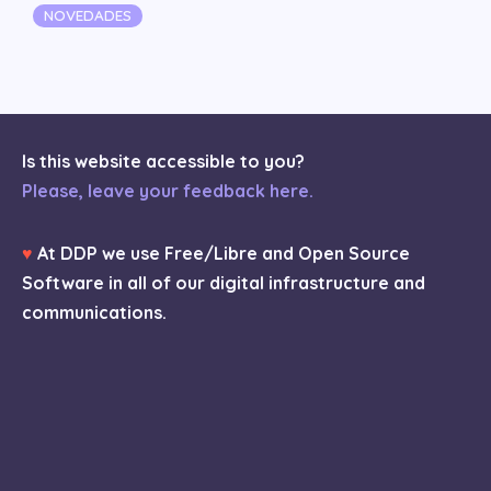
Categorías
NOVEDADES
Is this website accessible to you?
Please, leave your feedback here.
♥
At DDP we use Free/Libre and Open Source
Software in all of our digital infrastructure and
communications.