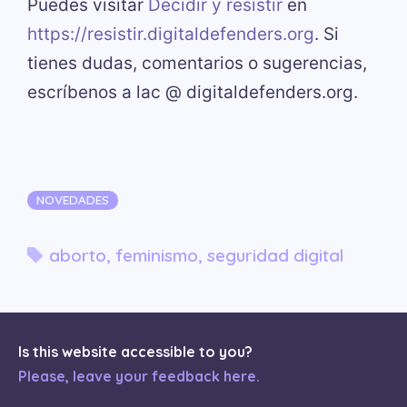
Puedes visitar
Decidir y resistir
en
https://resistir.digitaldefenders.org
. Si
tienes dudas, comentarios o sugerencias,
escríbenos a lac @ digitaldefenders.org.
Categorías
NOVEDADES
Etiquetas
aborto
,
feminismo
,
seguridad digital
Is this website accessible to you?
Please, leave your feedback here.