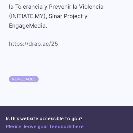
la Tolerancia y Prevenir la Violencia
(INITIATE.MY), Sinar Project y
EngageMedia.
https://drap.ac/25
Categorías
NOVEDADES
Is this website accessible to you?
Please, leave your feedback here.