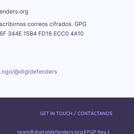
enders.org
scribirnos correos cifrados. GPG
86F 344E 15B4 FD16 ECC0 4A10
n.ngo/@digidefenders
GET IN TOUCH / CONTÁCTANOS
team@digitaldefenders.org
|
PGP Key 🠗