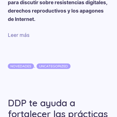
para discutir sobre resistencias digitales,
derechos reproductivos y los apagones
de Internet.
Leer más
Categorías
,
NOVEDADES
UNCATEGORIZED
DDP te ayuda a
fortalecer las prácticas