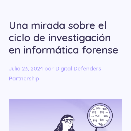
Una mirada sobre el
ciclo de investigación
en informática forense
julio 23, 2024
por
Digital Defenders
Partnership