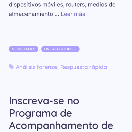
dispositivos móviles, routers, medios de
almacenamiento …
Leer más
Categorías
,
NOVEDADES
UNCATEGORIZED
Etiquetas
Análisis forense
,
Respuesta rápida
Inscreva-se no
Programa de
Acompanhamento de