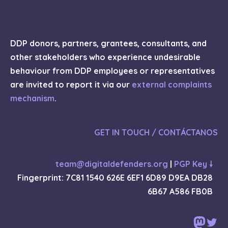
DDP donors, partners, grantees, consultants, and
other stakeholders who experience undesirable
behaviour from DDP employees or representatives
are invited to report it via our
external complaints
mechanism
.
GET IN TOUCH / CONTÁCTANOS
team@digitaldefenders.org
|
PGP Key 🠗
Fingerprint: 7C81 1540 626E 6EF1 6D89 D9EA DB28
6B67 A586 FB0B
Mast
Twi