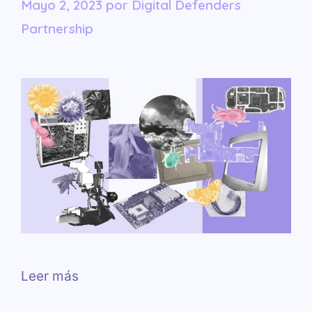
mayo 2, 2023
por
Digital Defenders
Partnership
Leer más