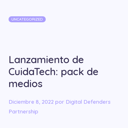
Categorías
UNCATEGORIZED
Lanzamiento de
CuidaTech: pack de
medios
diciembre 8, 2022
por
Digital Defenders
Partnership