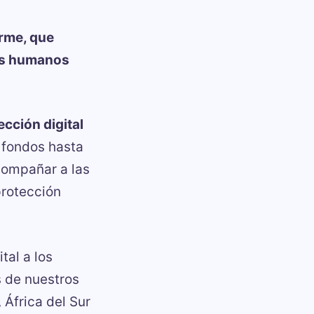
orme, que
os humanos
cción digital
 fondos hasta
compañar a las
protección
tal a los
s de nuestros
 África del Sur