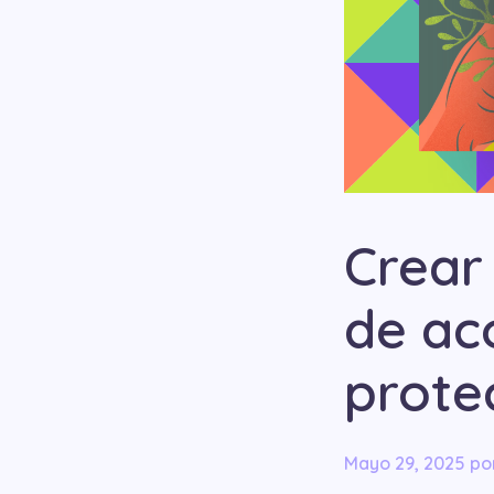
Crear 
de ac
protec
mayo 29, 2025
po