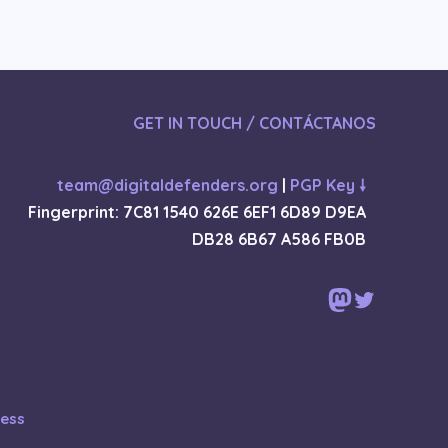
GET IN TOUCH / CONTÁCTANOS
team@digitaldefenders.org
|
PGP Key 🠗
Fingerprint: 7C81 1540 626E 6EF1 6D89 D9EA
DB28 6B67 A586 FB0B
Mastodon
Twitter
ess