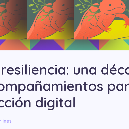
resiliencia: una dé
ompañamientos par
ción digital
r
ines