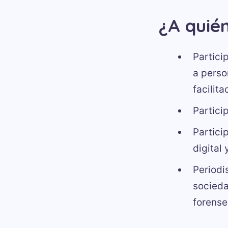
¿A quién
Partici
a perso
facilit
Partici
Partici
digital
Periodi
socieda
forense