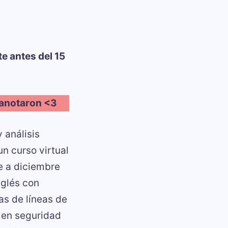
te antes del 15
 anotaron <3
 análisis
un curso virtual
e a diciembre
nglés con
as de líneas de
 en seguridad