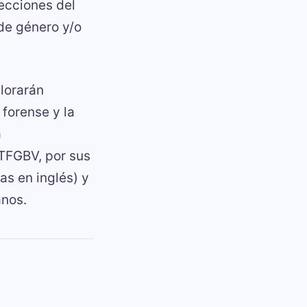
secciones del
 de género y/o
plorarán
forense y la
a
(TFGBV, por sus
as en inglés) y
anos.