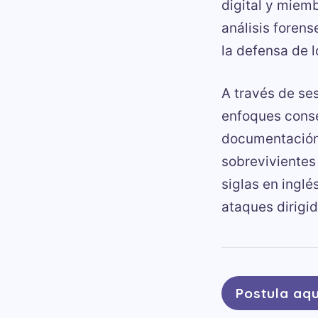
digital y miemb
análisis forens
la defensa de 
A través de ses
enfoques conse
documentación 
sobrevivientes 
siglas en inglé
ataques dirigi
Postula aqu