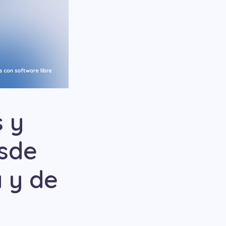
 y
esde
 y de