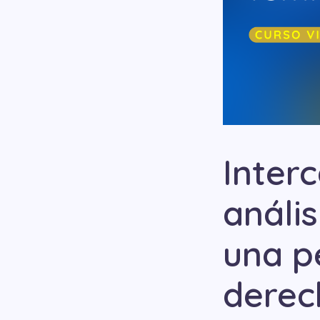
Inter
anális
una p
derec