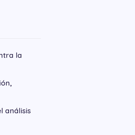
ntra la
ión,
l análisis