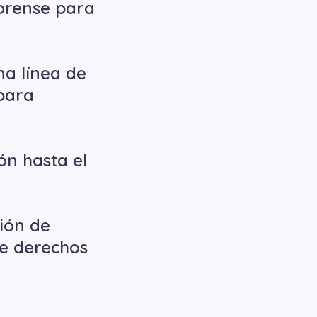
forense para
na línea de
para
ión hasta el
ción de
de derechos