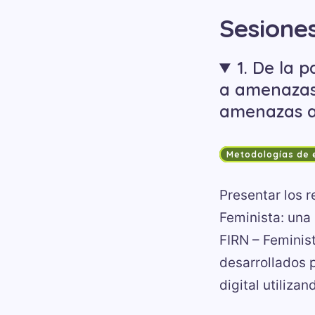
Sesione
1. De la 
a amenazas 
amenazas a
Metodologías de
Presentar los r
Feminista: una
FIRN – Feminis
desarrollados 
digital utiliza