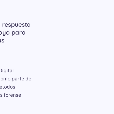
a respuesta
poyo para
as
Digital
(como parte de
métodos
s forense