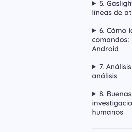
5. Gaslig
líneas de a
6. Cómo i
comandos: 
Android
7. Anális
análisis
8. Buenas
investigaci
humanos