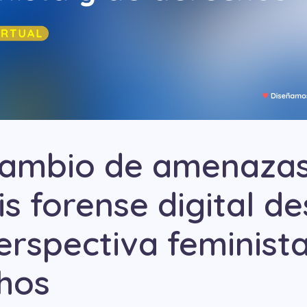
cambio de amenazas
is forense digital d
erspectiva feminista
hos