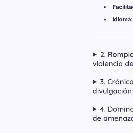
Facilit
Idioma:
2. Rompie
violencia d
3. Crónica
divulgación
4. Domina
de amenaz